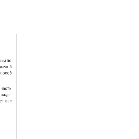
щий по
 желоб
способ
 часть
дожде.
ет вес