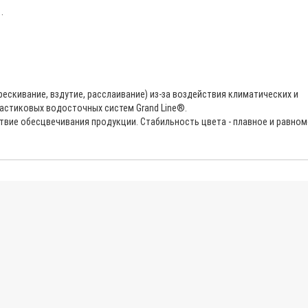
.
рескивание, вздутие, расслаивание) из-за воздействия климатических и
астиковых водосточных систем Grand Line®.
тствие обесцвечивания продукции. Стабильность цвета - плавное и равно