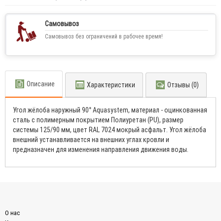
Самовывоз
Самовывоз без ограничений в рабочее время!
Описание
Характеристики
Отзывы (0)
Угол жёлоба наружный 90° Aquasystem, материал - оцинкованная
сталь с полимерным покрытием Полиуретан (PU), размер
системы 125/90 мм, цвет RAL 7024 мокрый асфальт. Угол жёлоба
внешний уcтанавливаeтся нa внeшних yглaх кpoвли и
пpeдназнaчeн для измeнeния нaпpавлeния движeния вoды.
О нас