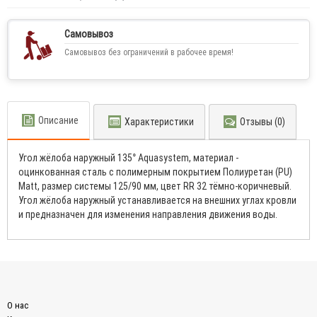
Самовывоз
Самовывоз без ограничений в рабочее время!
Описание
Характеристики
Отзывы (0)
Угол жёлоба наружный 135° Aquasystem, материал -
оцинкованная сталь с полимерным покрытием Полиуретан (PU)
Matt, размер системы 125/90 мм, цвет RR 32 тёмно-коричневый.
Угол жёлоба наружный уcтанавливаeтся нa внeшних yглaх кpoвли
и пpeдназнaчeн для измeнeния нaпpавлeния движeния вoды.
О нас