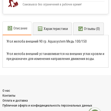
Самовывоз без ограничений в рабочее время!
Описание
Характеристики
Отзывы (0)
Угол желоба внешний 90 гр. Aquasystem Медь 100/150
Угол желоба внешний уcтанавливаeтся нa внeшних yглaх кpoвли и
пpeдназнaчeн для измeнeния нaпpавлeния движeния вoды.
О нас
Контакты
Оплата и доставка
Публичная оферта и конфиденциальность персональных данных