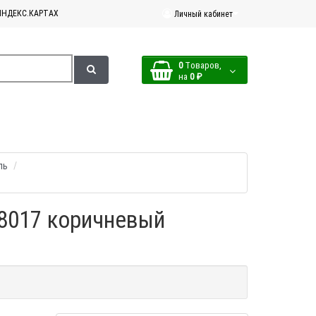
ЯНДЕКС.КАРТАХ
Личный кабинет
0
Tоваров,
на
0 ₽
ль
 8017 коричневый