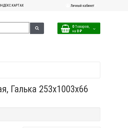
ЯНДЕКС.КАРТАХ
Личный кабинет
0
Tоваров,
на
0 ₽
ая, Галька 253x1003x66