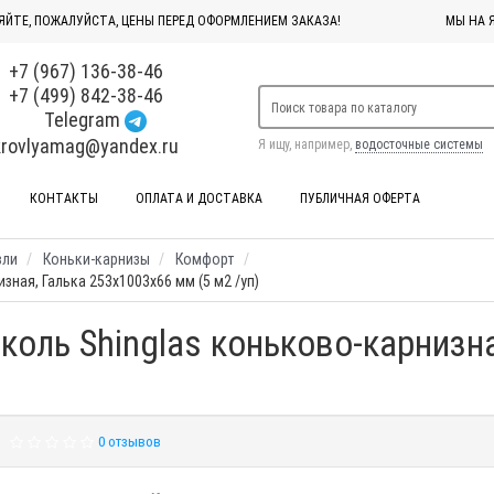
ЯЙТЕ, ПОЖАЛУЙСТА, ЦЕНЫ ПЕРЕД ОФОРМЛЕНИЕМ ЗАКАЗА!
МЫ НА 
+7 (967) 136-38-46
+7 (499) 842-38-46
Telegram
krovlyamag@yandex.ru
Я ищу, например,
водосточные системы
КОНТАКТЫ
ОПЛАТА И ДОСТАВКА
ПУБЛИЧНАЯ ОФЕРТА
вли
Коньки-карнизы
Комфорт
зная, Галька 253x1003x66 мм (5 м2 /уп)
коль Shinglas коньково-карнизн
0 отзывов