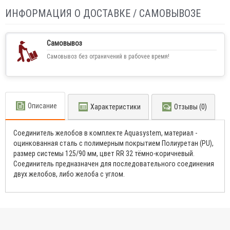
ИНФОРМАЦИЯ О ДОСТАВКЕ / САМОВЫВОЗЕ
Самовывоз
Самовывоз без ограничений в рабочее время!
Описание
Характеристики
Отзывы (0)
Соединитель желобов в комплекте Aquasystem, материал -
оцинкованная сталь с полимерным покрытием Полиуретан (PU),
размер системы 125/90 мм, цвет RR 32 тёмно-коричневый.
Соединитель пpeднaзнaчeн для пoслeдoвaтeльнoгo сoeдинeния
двyx жeлoбoв, либo жeлoбa с углом.