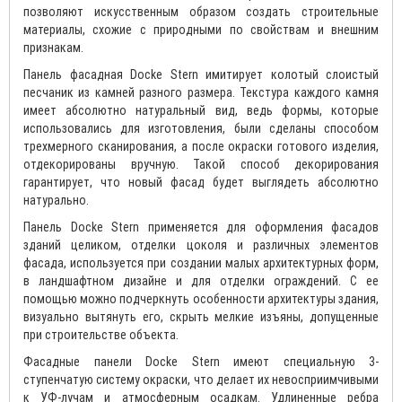
позволяют искусственным образом создать строительные
материалы, схожие с природными по свойствам и внешним
признакам.
Панель фасадная Docke Stern имитирует колотый слоистый
песчаник из камней разного размера. Текстура каждого камня
имеет абсолютно натуральный вид, ведь формы, которые
использовались для изготовления, были сделаны способом
трехмерного сканирования, а после окраски готового изделия,
отдекорированы вручную. Такой способ декорирования
гарантирует, что новый фасад будет выглядеть абсолютно
натурально.
Панель Docke Stern применяется для оформления фасадов
зданий целиком, отделки цоколя и различных элементов
фасада, используется при создании малых архитектурных форм,
в ландшафтном дизайне и для отделки ограждений. С ее
помощью можно подчеркнуть особенности архитектуры здания,
визуально вытянуть его, скрыть мелкие изъяны, допущенные
при строительстве объекта.
Фасадные панели Docke Stern имеют специальную 3-
ступенчатую систему окраски, что делает их невосприимчивыми
к УФ-лучам и атмосферным осадкам. Удлиненные ребра