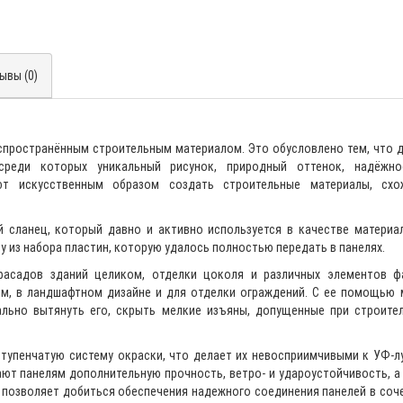
ывы (0)
аспространённым строительным материалом. Это обусловлено тем, что 
реди которых уникальный рисунок, природный оттенок, надёжно
яют искусственным образом создать строительные материалы, сх
й сланец, который давно и активно используется в качестве материа
у из набора пластин, которую удалось полностью передать в панелях.
фасадов зданий целиком, отделки цоколя и различных элементов ф
рм, в ландшафтном дизайне и для отделки ограждений. С ее помощью
ально вытянуть его, скрыть мелкие изъяны, допущенные при строите
ступенчатую систему окраски, что делает их невосприимчивыми к УФ-л
ют панелям дополнительную прочность, ветро- и удароустойчивость, а
 позволяет добиться обеспечения надежного соединения панелей в соч