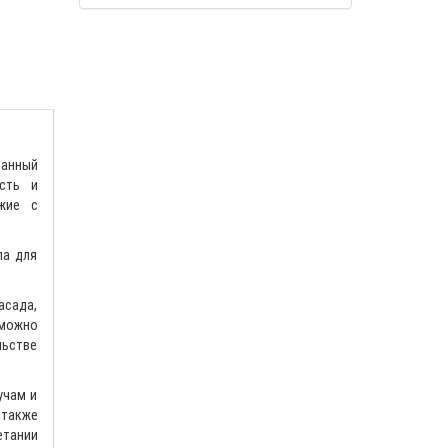
данный
сть и
ожие с
ла для
асада,
 можно
льстве
учам и
 также
етании