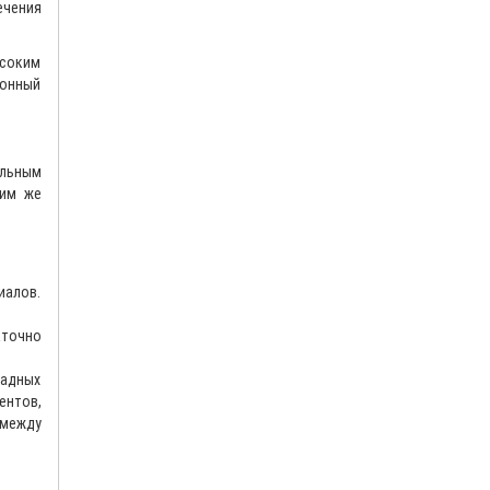
ечения
ысоким
ионный
альным
ким же
иалов.
аточно
садных
ентов,
 между