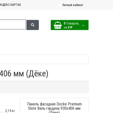
ЯНДЕКС.КАРТАХ
Личный кабинет
0
Tоваров,
на
0 ₽
406 мм (Дёке)
Панель фасадная Docke Premium
Slate Валь-гардена 930х406 мм
2,14 кг
(Дёке)