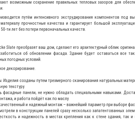
лают возможным сохранение правильных тепловых зазоров для обесп
и.
роизводится путём интенсивного экструдирования компонентов под в
 материалу прочностные качества и гарантирует большой эксплуатац
 50-ти лет без потери первоначальных качеств.
ke Slate преобразят ваш дом, сделают его архитектурный облик оригин
заботиться об обновлении фасада. Здание будет оставаться все та
ных погодных условий.
ное декорирование.
ы. Изделия созданы путем трехмерного сканирования натуральных матер
ную текстуру.
ь фасадные панели, не нужно обладать специальными навыками. Дост
нтажа, и работа пойдёт как по маслу.
 качественный и надежный монтаж – важнейший параметр при выборе фа
отрели в конструкции панелей сразу несколько запатентованных элем
сткость и надежность в местах крепления как к стене здания, так и