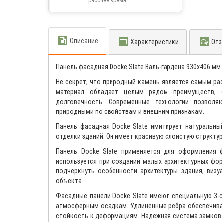
рабочее время!
Описание
Характеристики
Отз
Панель фасадная Docke Slate Валь-гардена 930х406 мм
Не секрет, что природный камень является самым р
материал обладает целым рядом преимуществ, с
долговечность. Современные технологии позвол
природными по свойствам и внешним признакам.
Панель фасадная Docke Slate имитирует натуральны
отделки зданий. Он имеет красивую слоистую структур
Панель Docke Slate применяется для оформления 
используется при создании малых архитектурных фо
подчеркнуть особенности архитектуры здания, визу
объекта.
Фасадные панели Docke Slate имеют специальную 3-
атмосферным осадкам. Удлиненные ребра обеспечива
стойкость к деформациям. Надежная система замков