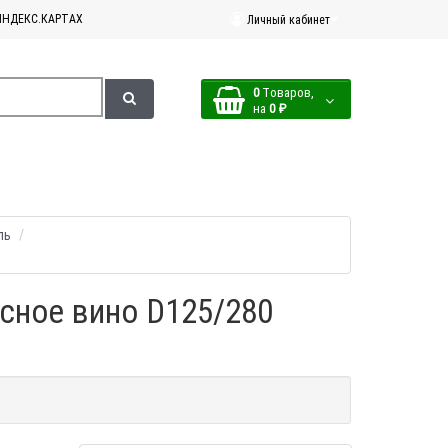
ЯНДЕКС.КАРТАХ
Личный кабинет
0
Tоваров,
на
0 ₽
ль
сное вино D125/280